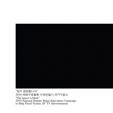
"앞이 깜깜합니다"
2010 재해구호협회 수재민돕기 30"TV광고
"The future is bleak"
2010 National Disaster Relief Association Campaign
to Help Flood Victims 30" TV Advertisement