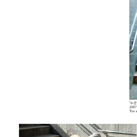
'누
20
'For 