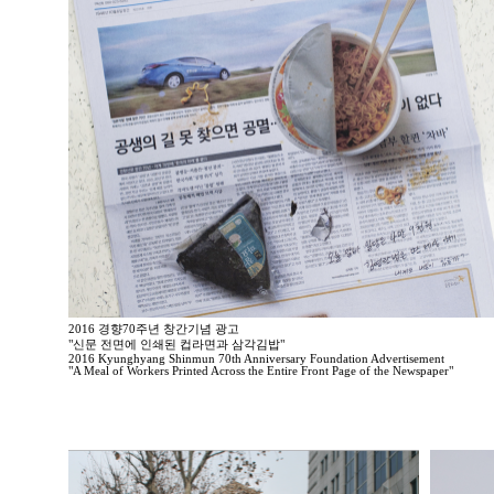
2016 경향70주년 창간기념 광고
"신문 전면에 인쇄된 컵라면과 삼각김밥"
2016 Kyunghyang Shinmun 70th Anniversary Foundation Advertisement
"A Meal of Workers Printed Across the Entire Front Page of the Newspaper"