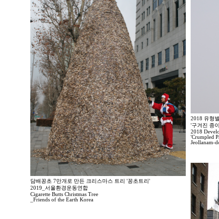
2018 유
'구겨진 종
2018 Develo
'Crumpled Pa
Jeollanam-d
담배꽁초 7만개로 만든 크리스마스 트리 '꽁초트리'
2019_서울환경운동연합
Cigarette Butts Christmas Tree
_Friends of the Earth Korea