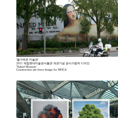
'벌거벗은 미술관'
2011 국립현대미술관서울관 개관기념 공사가림막 디자인
'Naked Museum'
Construction site fence design for MOCA