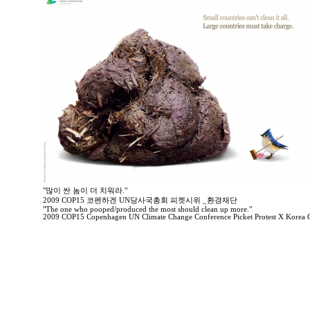
"많이 싼 놈이 더 치워라."
2009 COP15 코펜하겐 UN당사국총회 피켓시위 _환경재단
"The one who pooped/produced the most should clean up more."
2009 COP15 Copenhagen UN Climate Change Conference Picket Protest X Korea 