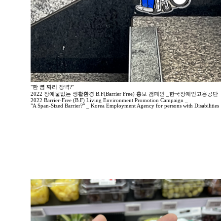
"한 뼘 짜리 장벽?"
2022 장애물없는 생활환경 B.F(Barrier Free) 홍보 캠페인 _한국장애인고용공단
2022 Barrier-Free (B.F) Living Environment Promotion Campaign _
"A Span-Sized Barrier?" _ Korea Employment Agency for persons with Disabilities