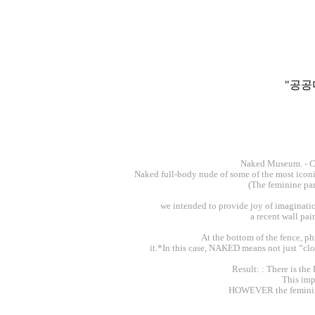
"공공
Naked Museum. - Co
Naked full-body nude of some of the most iconic 
(The feminine par
we intended to provide joy of imaginati
a recent wall pa
At the bottom of the fence, ph
it.*In this case, NAKED means not just “clot
Result: : There is the
This imp
HOWEVER the feminine 