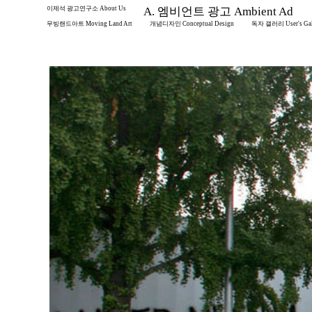
이제석 광고연구소 About Us
A. 엠비언트 광고 Ambient Ad
무빙랜드아트 Moving Land Art
개념디자인 Conceptual Design
독자 갤러리 User's Gal