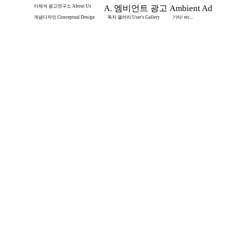
이제석 광고연구소 About Us
A. 엠비언트 광고 Ambient Ad
개념디자인 Conceptual Design
독자 갤러리 User's Gallery
기타/ etc...