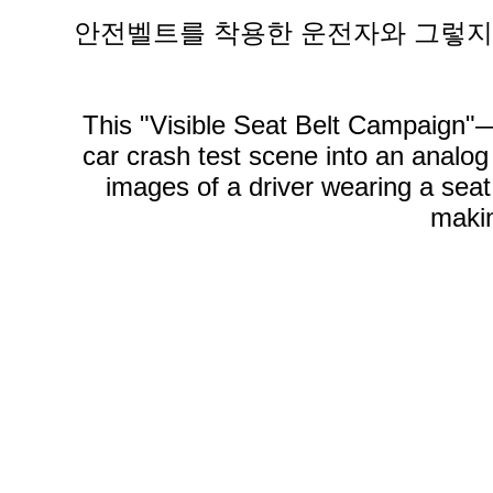
안전벨트를 착용한 운전자와 그렇지 
This "Visible Seat Belt Campaign"—
car crash test scene into an analog v
images of a driver wearing a seat 
makin