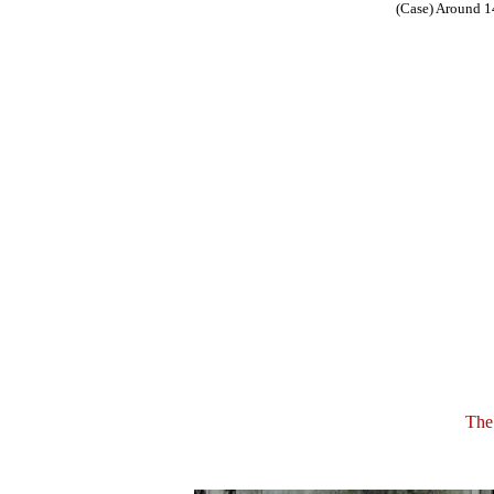
(Case) Around 14
The 