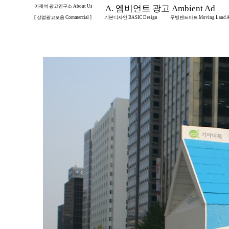
이제석 광고연구소 About Us
A. 엠비언트 광고 Ambient Ad
[ 상업광고모음 Commercial ]
기본디자인 BASIC Design
무빙랜드아트 Moving Land A