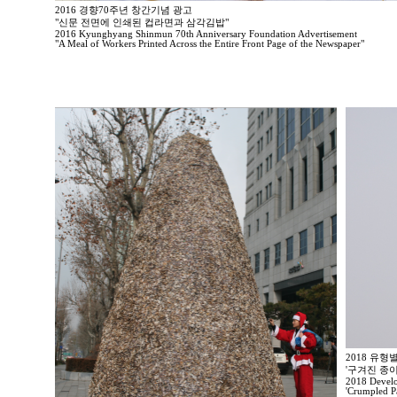
2016 경향70주년 창간기념 광고
"신문 전면에 인쇄된 컵라면과 삼각김밥"
2016 Kyunghyang Shinmun 70th Anniversary Foundation Advertisement
"A Meal of Workers Printed Across the Entire Front Page of the Newspaper"
2018 유
'구겨진 종
2018 Develo
'Crumpled Pa