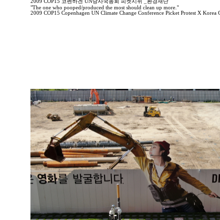
2009 COP15 코펜하겐 UN당사국총회 피켓시위 _환경재단
"The one who pooped/produced the most should clean up more."
2009 COP15 Copenhagen UN Climate Change Conference Picket Protest X Korea 