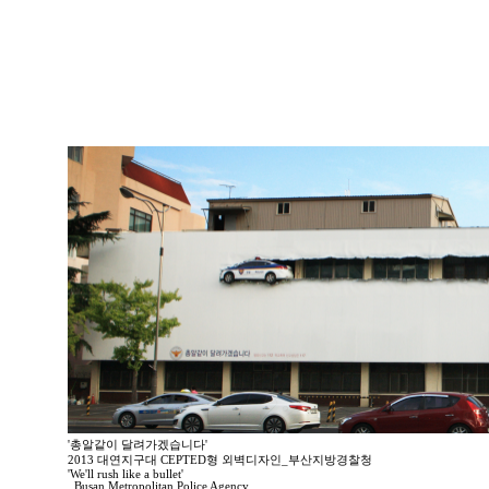
'총알같이 달려가겠습니다'
2013 대연지구대 CEPTED형 외벽디자인_부산지방경찰청
'We'll rush like a bullet'
_Busan Metropolitan Police Agency