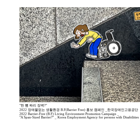
"한 뼘 짜리 장벽?"
2022 장애물없는 생활환경 B.F(Barrier Free) 홍보 캠페인 _한국장애인고용공단
2022 Barrier-Free (B.F) Living Environment Promotion Campaign _
"A Span-Sized Barrier?" _ Korea Employment Agency for persons with Disabilities