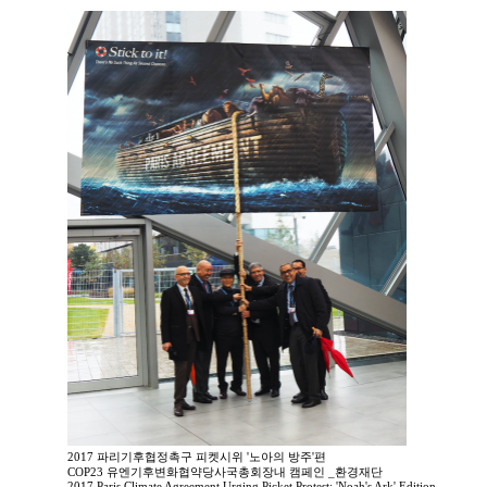
2017 파리기후협정촉구 피켓시위 '노아의 방주'편
COP23 유엔기후변화협약당사국총회장내 캠페인 _환경재단
2017 Paris Climate Agreement Urging Picket Protest: 'Noah's Ark' Edition