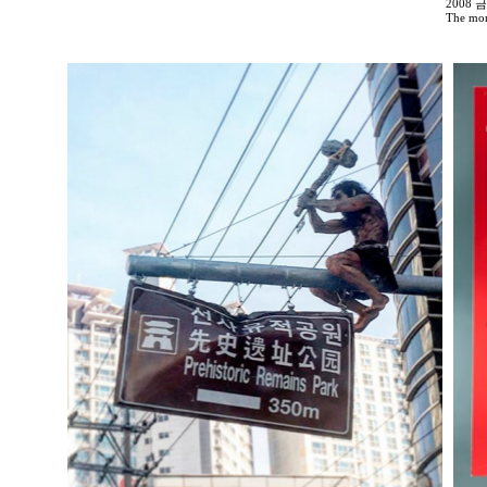
2008
The mor