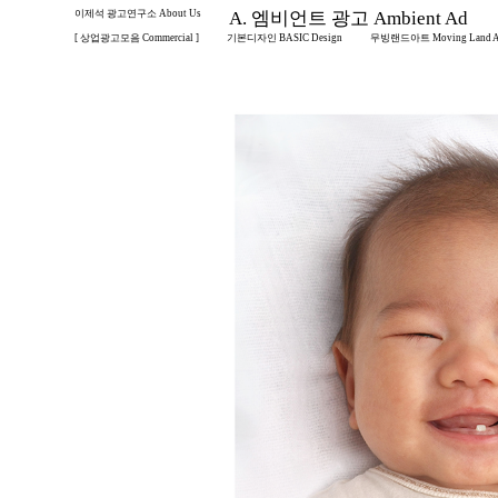
이제석 광고연구소 About Us
A. 엠비언트 광고 Ambient Ad
[ 상업광고모음 Commercial ]
기본디자인 BASIC Design
무빙랜드아트 Moving Land A