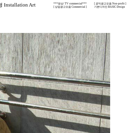
nstallation Art
***영상/ TV commercial***
[ 공익광고모음 Non-profit ]
[ 상업광고모음 Commercial ]
기본디자인 BASIC Design