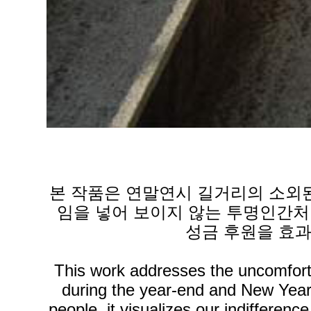
본 작품은 연말연시 길거리의 소외된
임을 넣어 보이지 않는 투명인간처
성금 후원을 효
This work addresses the uncomforta
during the year-end and New Year 
people, it visualizes our indifferen