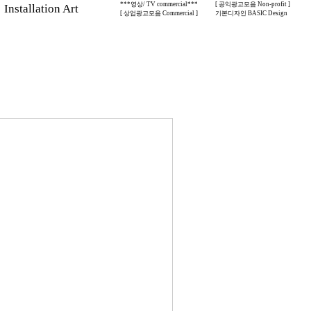
***영상/ TV commercial***
[ 공익광고모음 Non-profit ]
stallation Art
[ 상업광고모음 Commercial ]
기본디자인 BASIC Design