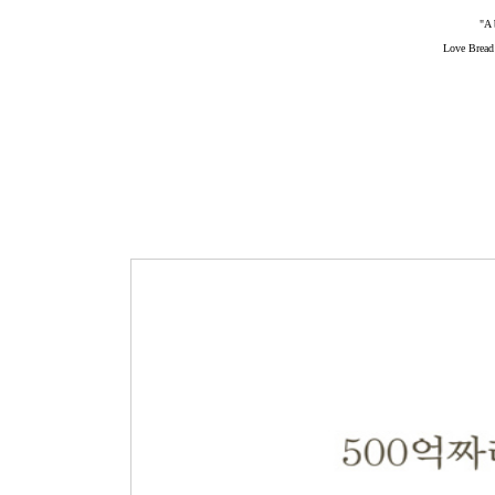
"A 
Love Bread 