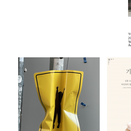
'
2
'M
A