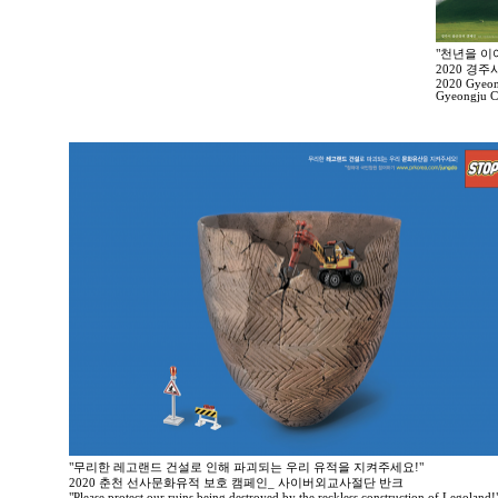
"천년을 이
2020 경
2020 Gyeong
Gyeongju Ci
"무리한 레고랜드 건설로 인해 파괴되는 우리 유적을 지켜주세요!"
2020 춘천 선사문화유적 보호 캠페인_ 사이버외교사절단 반크
"Please protect our ruins being destroyed by the reckless construction of Legoland!