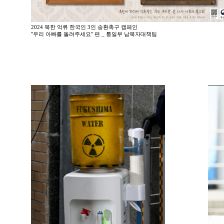
2024 북한 억류 한국인 3인 송환촉구 캠페인
"우리 아빠를 돌려주세요" 편 _ 통일부 납북자대책팀