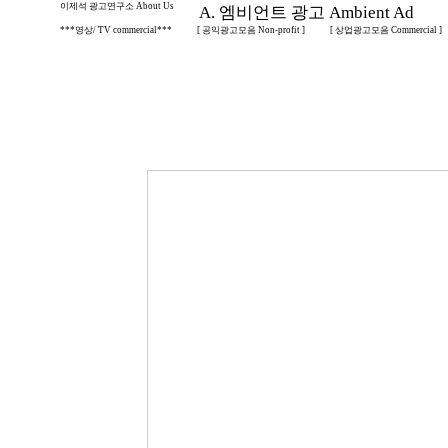
이제석 광고연구소 About Us
A. 엠비언트 광고 Ambient Ad
***영상/ TV commercial***
[ 공익광고모음 Non-profit ]
[ 상업광고모음 Commercial ]