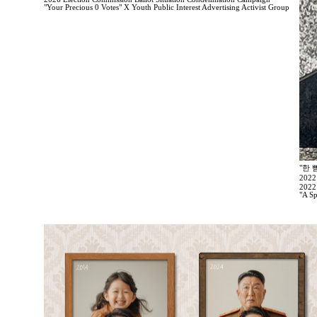
"Your Precious 0 Votes" X Youth Public Interest Advertising Activist Group
"한 
202
2022
"A Sp