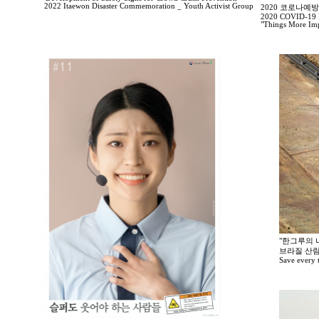
2022 Itaewon Disaster Commemoration _ Youth Activist Group
2020 코로나예
2020 COVID-19 P
"Things More Imp
"한그루의 나
브라질 산림
Save every tr