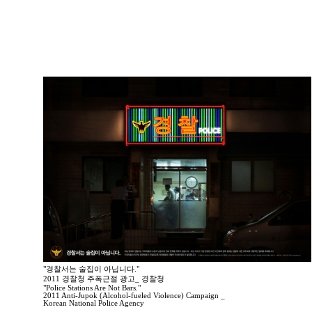
"경찰서는 술집이 아닙니다."
2011 경찰청 주폭근절 광고_ 경찰청
"Police Stations Are Not Bars."
2011 Anti-Jupok (Alcohol-fueled Violence) Campaign _
Korean National Police Agency