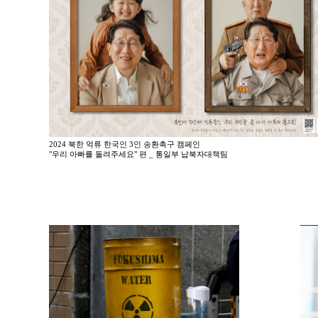
2024 북한 억류 한국인 3인 송환촉구 캠페인
"우리 아빠를 돌려주세요" 편 _ 통일부 납북자대책팀