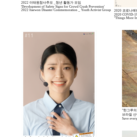
2022 이태원참사추모 _청년 활동가 모임
'Development of Safety Signs for Crowd Crush Prevention'
2022 Itaewon Disaster Commemoration _ Youth Activist Group
2020 코로나
2020 COVID-19 
"Things More I
"한그루의 
브라질 산
Save every t