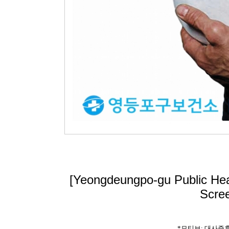
[Yeongdeungpo-gu Public Hea
Scree
*모티브: 대사증