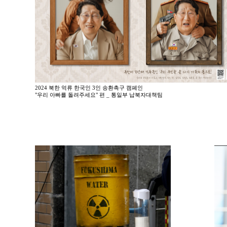
2024 북한 억류 한국인 3인 송환촉구 캠페인
"우리 아빠를 돌려주세요" 편 _ 통일부 납북자대책팀