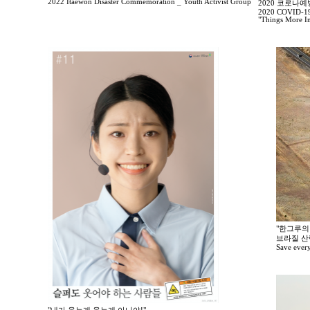
2022 Itaewon Disaster Commemoration _ Youth Activist Group
2020 코로나
2020 COVID-19 
"Things More I
"한그루의 
브라질 산
Save every t