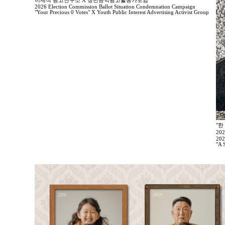
이제석 광고연구소 X 청년공익광고활동가모임
2026 Election Commission Ballot Situation Condemnation Campaign
"Your Precious 0 Votes" X Youth Public Interest Advertising Activist Group
"한
20
202
"A 