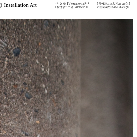
nstallation Art
***영상/ TV commercial***
[ 공익광고모음 Non-profit ]
[ 상업광고모음 Commercial ]
기본디자인 BASIC Design