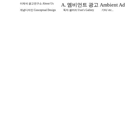
이제석 광고연구소 About Us
A. 엠비언트 광고 Ambient Ad
개념디자인 Conceptual Design
독자 갤러리 User's Gallery
기타/ etc...