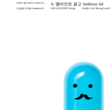
이제석 광고연구소 About Us
A. 엠비언트 광고 Ambient Ad
[ 상업광고모음 Commercial ]
기본디자인 BASIC Design
무빙랜드아트 Moving Land A