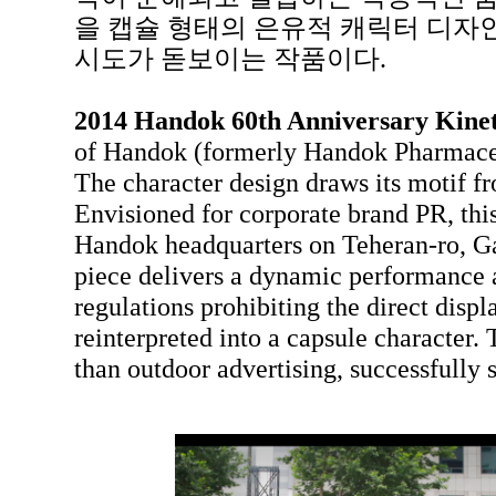
을 캡슐 형태의 은유적 캐릭터 디자
시도가 돋보이는 작품이다.
2014 Handok 60th Anniversary Kineti
of Handok (formerly Handok Pharmaceut
The character design draws its motif fr
Envisioned for corporate brand PR, this
Handok headquarters on Teheran-ro, Ga
piece delivers a dynamic performance as
regulations prohibiting the direct disp
reinterpreted into a capsule character. 
than outdoor advertising, successfully 