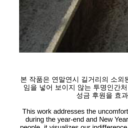
본 작품은 연말연시 길거리의 소외된
임을 넣어 보이지 않는 투명인간처
성금 후원을 효
This work addresses the uncomforta
during the year-end and New Year 
people, it visualizes our indifferen