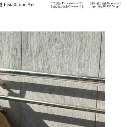
nstallation Art
***영상/ TV commercial***
[ 공익광고모음 Non-profit ]
[ 상업광고모음 Commercial ]
기본디자인 BASIC Design