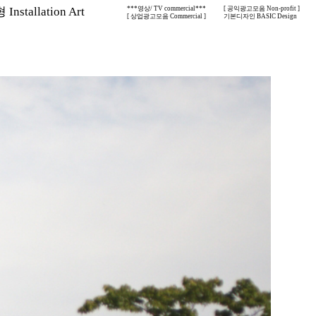
nstallation Art
***영상/ TV commercial***
[ 공익광고모음 Non-profit ]
[ 상업광고모음 Commercial ]
기본디자인 BASIC Design