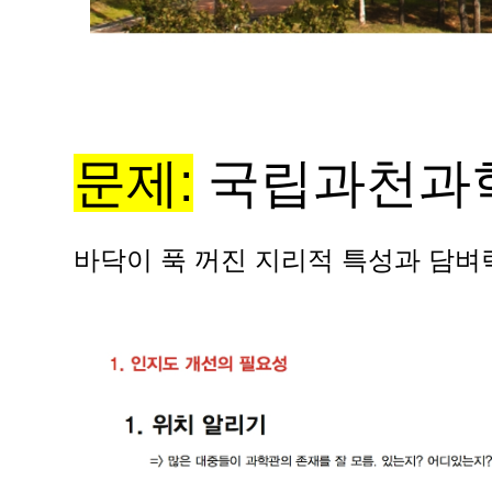
문제:
국립과천과
바닥이 푹 꺼진
지리적 특성과
담벼