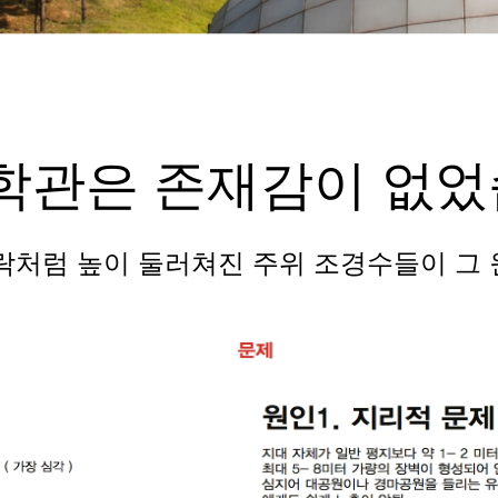
학관은
존재감이 없었
락처럼 높이 둘러쳐진
주
위
조
경수들이 그 