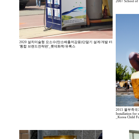
2007 School of 
2020 설치미술형 요소수(탄소배출저감용)단말기 설계/개발 #1
'통합 브랜드전략편'_롯데화학/유록스
2015 물부족
Installation for
_Korea Child F