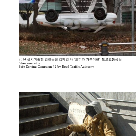
2014 설치미술형 안전운전 캠페인 #2 '토끼와 거북이편'_도로교통공단
'Slow one wins.'
Safe Driving Campaign #2 by Road Traffic Authority