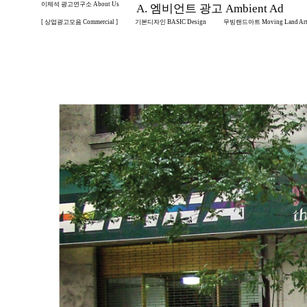
이제석 광고연구소 About Us
A. 엠비언트 광고 Ambient Ad
[ 상업광고모음 Commercial ]
기본디자인 BASIC Design
무빙랜드아트 Moving Land Ar