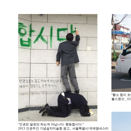
"황소 힘이 솟
불스원샷 _이
"인권은 말로만 하는게 아닙니다. 행동합시다."
2013 인권주간 기념설치미술형 광고_ 서울특별시/국제앰네스티