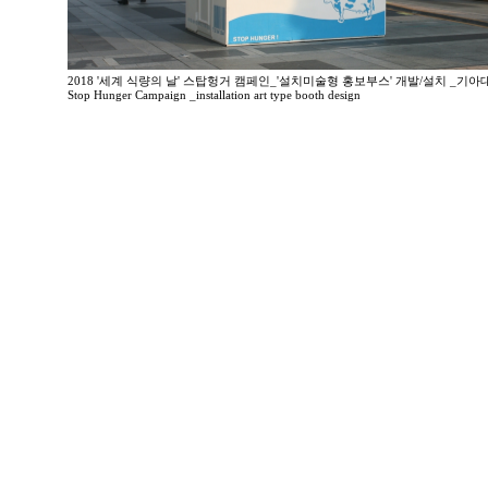
2018 '세계 식량의 날' 스탑헝거 캠페인_'설치미술형 홍보부스' 개발/설치 _기아
Stop Hunger Campaign _installation art type booth design