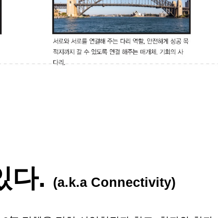
있다.
(a.k.a
Connectivity
)