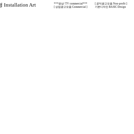
nstallation Art
***영상/ TV commercial***
[ 공익광고모음 Non-profit ]
[ 상업광고모음 Commercial ]
기본디자인 BASIC Design