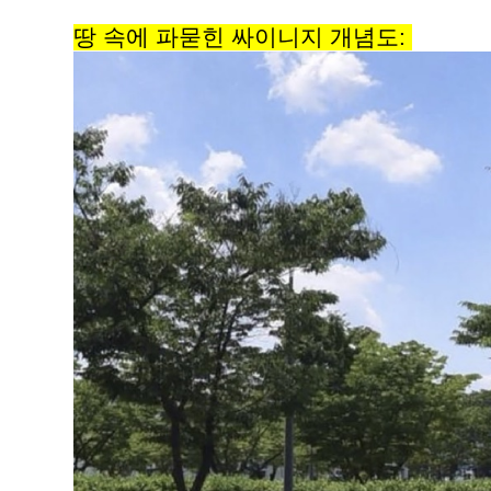
땅 속에 파
묻힌 싸이니지 개념도: