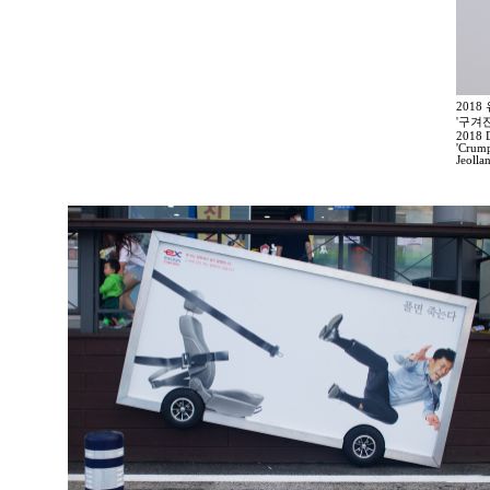
201
'구겨
2018 D
'Crump
Jeolla