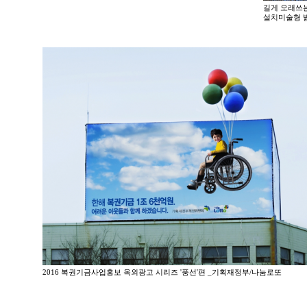
길게 오래쓰는
설치미술형 빏
2016 복권기금사업홍보 옥외광고 시리즈 '풍선'편 _기획재정부/나눔로또