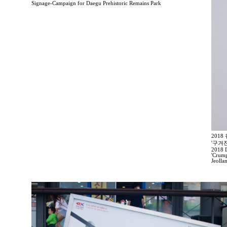
Signage-Campaign for Daegu Prehistoric Remains Park
201
'구겨
2018 D
'Crump
Jeolla