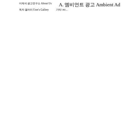
이제석 광고연구소 About Us
A. 엠비언트 광고 Ambient Ad
독자 갤러리 User's Gallery
기타/ etc...