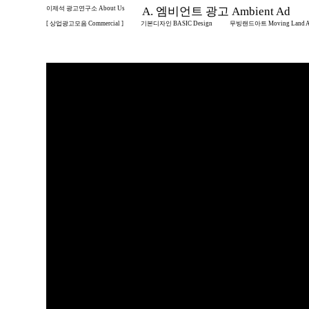
이제석 광고연구소 About Us
A. 엠비언트 광고 Ambient Ad
[ 상업광고모음 Commercial ]
기본디자인 BASIC Design
무빙랜드아트 Moving Land A