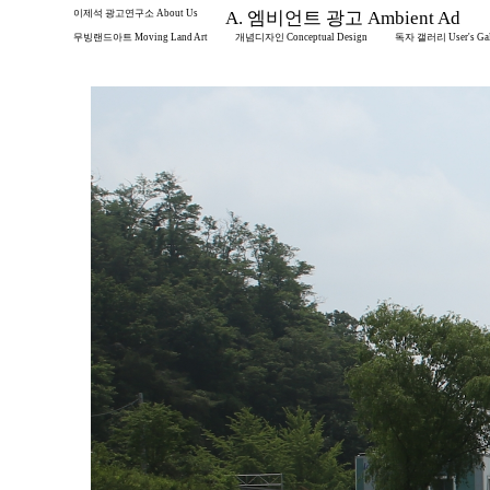
이제석 광고연구소 About Us
A. 엠비언트 광고 Ambient Ad
무빙랜드아트 Moving Land Art
개념디자인 Conceptual Design
독자 갤러리 User's Gal