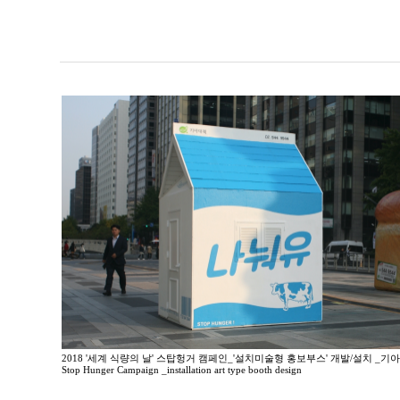
2018 '세계 식량의 날' 스탑헝거 캠페인_'설치미술형 홍보부스' 개발/설치 _기
Stop Hunger Campaign _installation art type booth design