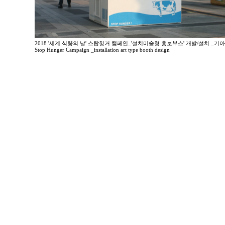
2018 '세계 식량의 날' 스탑헝거 캠페인_'설치미술형 홍보부스' 개발/설치 _기
Stop Hunger Campaign _installation art type booth design