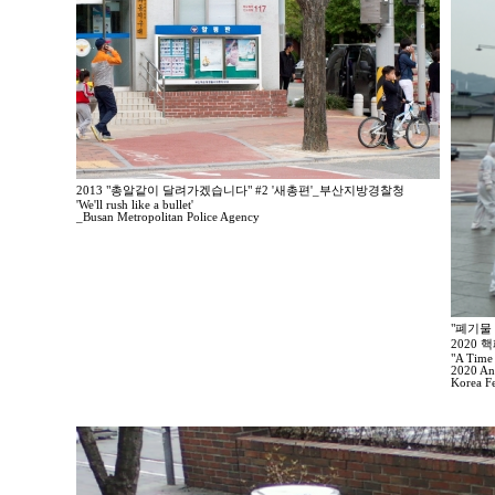
2013 "총알같이 달려가겠습니다" #2 '새총편'_부산지방경찰청
'We'll rush like a bullet'
_Busan Metropolitan Police Agency
"폐기물
2020
"A Time
2020 Ant
Korea F