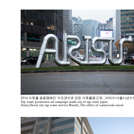
2014 수돗물 음용캠페인 '수도관으로 만든 수돗물광고'편 _아리수/서울시상
Tap water promotion ad campaign made out of tap water pipes.
Arisu,(Seoul city tap water service Brand)_The office of waterworks seoul