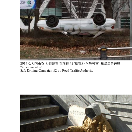
2014 설치미술형 안전운전 캠페인 #2 '토끼와 거북이편'_도로교통공단
'Slow one wins.'
Safe Driving Campaign #2 by Road Traffic Authority