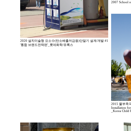
2007 School of
2020 설치미술형 요소수(탄소배출저감용)단말기 설계/개발 #1
'통합 브랜드전략편'_롯데화학/유록스
2015 물부
Installation fo
_Korea Child