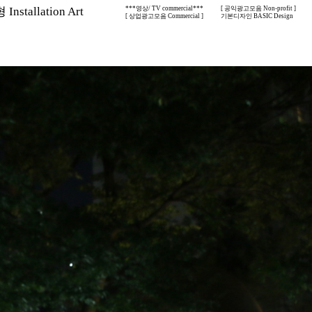
nstallation Art
***영상/ TV commercial***
[ 공익광고모음 Non-profit ]
[ 상업광고모음 Commercial ]
기본디자인 BASIC Design