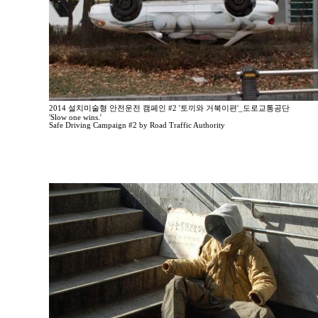
2014 설치미술형 안전운전 캠페인 #2 '토끼와 거북이편'_도로교통공단
'Slow one wins.'
Safe Driving Campaign #2 by Road Traffic Authority