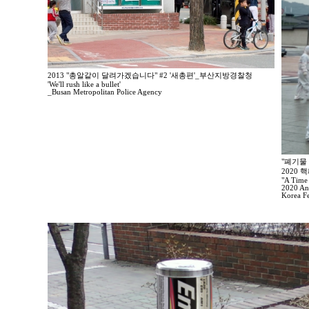
2013 "총알같이 달려가겠습니다" #2 '새총편'_부산지방경찰청
'We'll rush like a bullet'
_Busan Metropolitan Police Agency
"폐기물
2020
"A Time
2020 Ant
Korea F