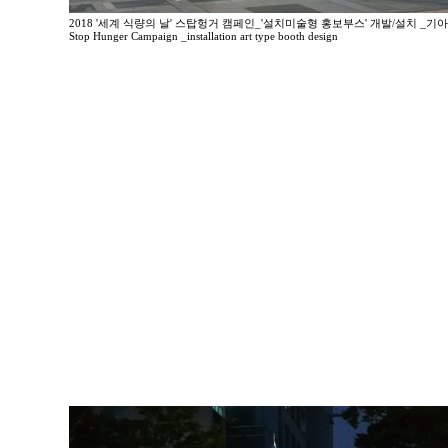
2018 '세계 식량의 날' 스탑헝거 캠페인_'설치미술형 홍보부스' 개발/설치 _기
Stop Hunger Campaign _installation art type booth design