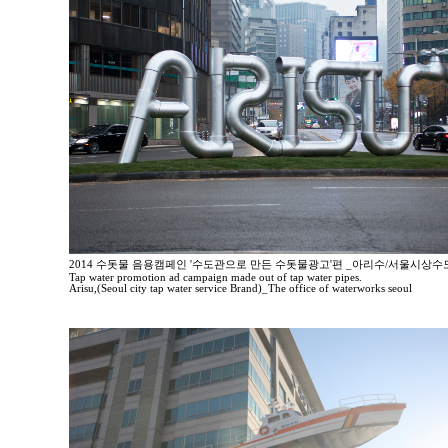
2014 수돗물 음용캠페인 '수도관으로 만든 수돗물광고'편 _아리수/서울시상
Tap water promotion ad campaign made out of tap water pipes.
Arisu,(Seoul city tap water service Brand)_The office of waterworks seoul