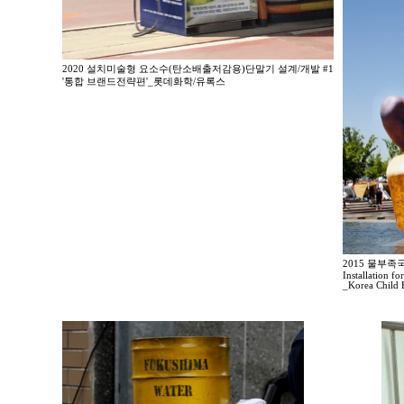
2020 설치미술형 요소수(탄소배출저감용)단말기 설계/개발 #1
'통합 브랜드전략편'_롯데화학/유록스
2015 물부
Installation fo
_Korea Child