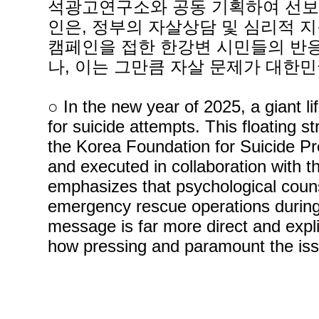
석광고연구소와 공동 기획하여 선보인 
인은, 정부의 자살상담 및 심리적 
캠페인을 접한 한강변 시민들의 반
나, 이는 그만큼 자살 문제가 대한
○ In the new year of 2025, a giant 
for suicide attempts. This floating 
the Korea Foundation for Suicide Pr
and executed in collaboration with
emphasizes that psychological counse
emergency rescue operations during 
message is far more direct and expl
how pressing and paramount the iss