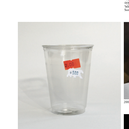
어
'Wh
Som
200