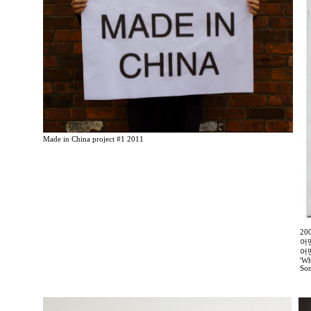
Made in China project #1 2011
2
어
어
'Wh
Som