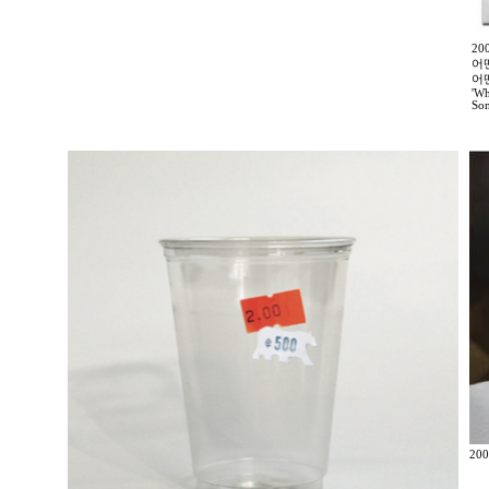
2
어
어
'Wh
Som
200