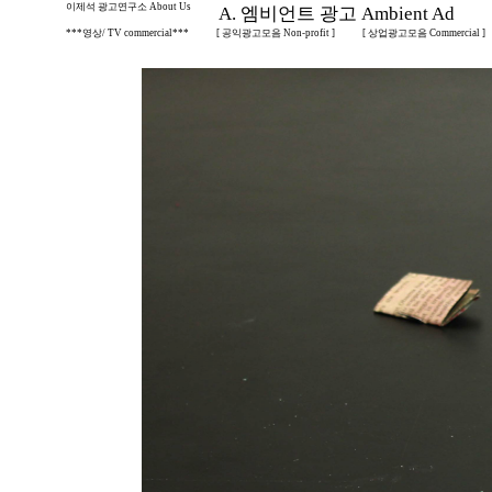
이제석 광고연구소 About Us
A. 엠비언트 광고 Ambient Ad
***영상/ TV commercial***
[ 공익광고모음 Non-profit ]
[ 상업광고모음 Commercial ]