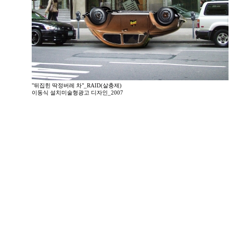
"뒤집힌 딱정버레 차"_RAID(살충제)
이동식 설치미술형광고 디자인_2007