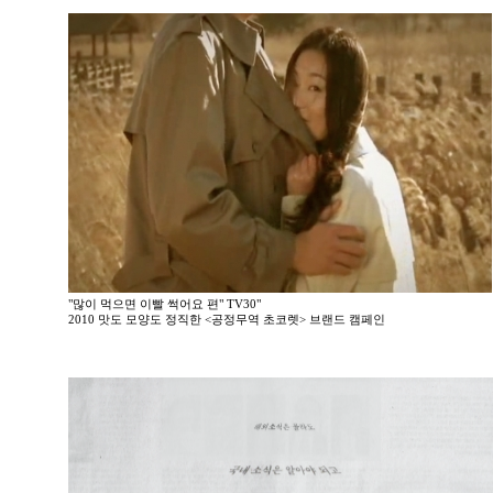
"많이 먹으면 이빨 썩어요 편" TV30"
2010 맛도 모양도 정직한 <공정무역 초코렛> 브랜드 캠페인