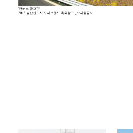
'캔버스 광고판'
2015 송산신도시 도시브랜드 옥외광고 _수자원공사