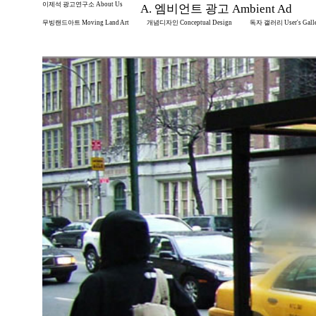
이제석 광고연구소 About Us
A. 엠비언트 광고 Ambient Ad
무빙랜드아트 Moving Land Art
개념디자인 Conceptual Design
독자 갤러리 User's Gall