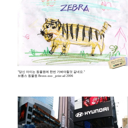
"당신 아이는 동물원에 한번 가봐야할것 같네요."
브롱스 동물원 Bronx-zoo _print ad 2006