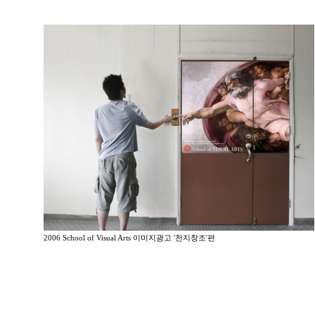
2006 School of Visual Arts 이미지광고 '천지창조'편