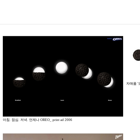
자매품 '오
아침. 점심. 저녁. 언제나 OREO_ print ad 2006