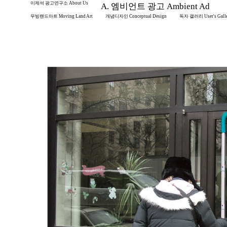
이제석 광고연구소 About Us
A. 엠비언트 광고 Ambient Ad
무빙랜드아트 Moving Land Art
개념디자인 Conceptual Design
독자 갤러리 User's Gall