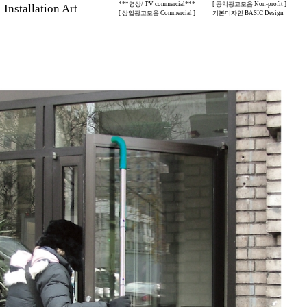
***영상/ TV commercial***
[ 공익광고모음 Non-profit ]
stallation Art
[ 상업광고모음 Commercial ]
기본디자인 BASIC Design