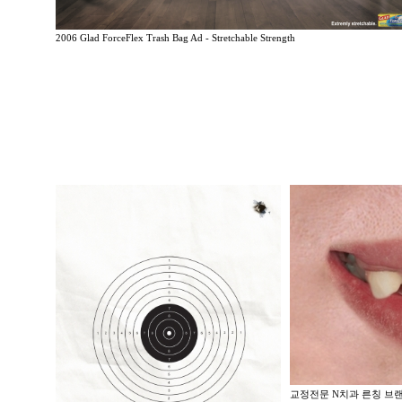
2006 Glad ForceFlex Trash Bag Ad - Stretchable Strength
교정전문 N치과 른칭 브랜