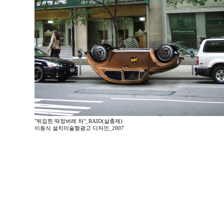
"뒤집힌 딱정버레 차"_RAID(살충제)
이동식 설치미술형광고 디자인_2007