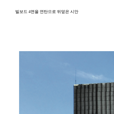
빌보드 4면을 연탄으로 뒤덮은 시안