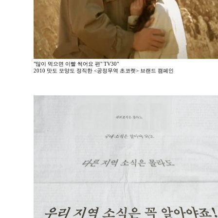
"많이 먹으면 이빨 썩어요 편" TV30"
2010 맛도 모양도 정직한 <공정무역 초코렛> 브랜드 캠페인