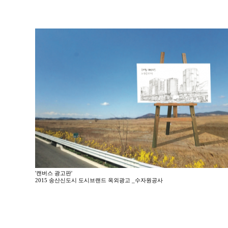
'캔버스 광고판'
2015 송산신도시 도시브랜드 옥외광고 _수자원공사