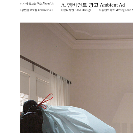
이제석 광고연구소 About Us
A. 엠비언트 광고 Ambient Ad
[ 상업광고모음 Commercial ]
기본디자인 BASIC Design
무빙랜드아트 Moving Land A