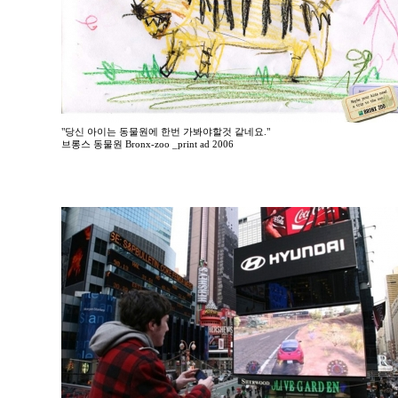
"당신 아이는 동물원에 한번 가봐야할것 같네요."
브롱스 동물원 Bronx-zoo _print ad 2006