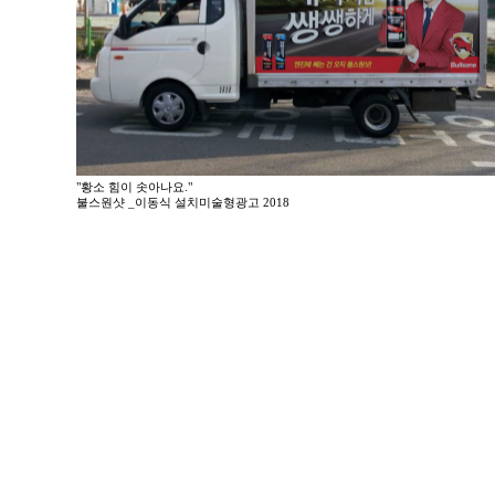
"황소 힘이 솟아나요."
불스원샷 _이동식 설치미술형광고 2018