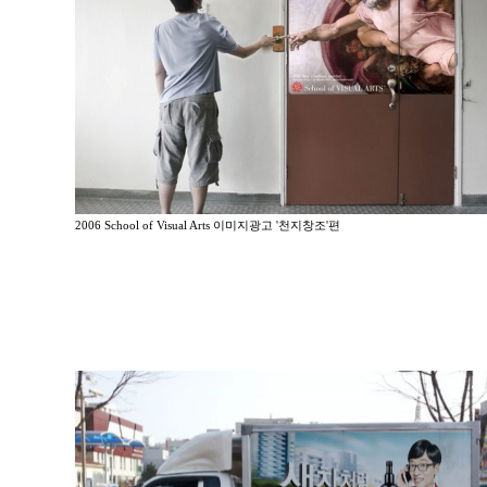
2006 School of Visual Arts 이미지광고 '천지창조'편