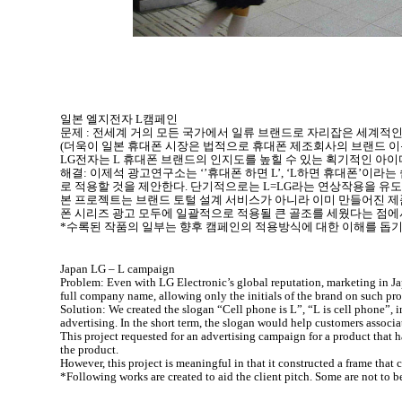
일본 엘지전자 L캠페인
문제 : 전세계 거의 모든 국가에서 일류 브랜드로 자리잡은 세계적인
(더욱이 일본 휴대폰 시장은 법적으로 휴대폰 제조회사의 브랜드 이름
LG전자는 L 휴대폰 브랜드의 인지도를 높힐 수 있는 획기적인 아
해결: 이제석 광고연구소는 ‘’휴대폰 하면 L’, ‘L하면 휴대폰’
로 적용할 것을 제안한다. 단기적으로는 L=LG라는 연상작용을 유
본 프로젝트는 브랜드 토털 설계 서비스가 아니라 이미 만들어진 제
폰 시리즈 광고 모두에 일괄적으로 적용될 큰 골조를 세웠다는 점에
*수록된 작품의 일부는 향후 캠페인의 적용방식에 대한 이해를 돕기
Japan LG – L campaign
Problem: Even with LG Electronic’s global reputation, marketing in J
full company name, allowing only the initials of the brand on such pr
Solution: We created the slogan “Cell phone is L”, “L is cell phone”, 
advertising. In the short term, the slogan would help customers associa
This project requested for an advertising campaign for a product that h
the product.
However, this project is meaningful in that it constructed a frame that c
*Following works are created to aid the client pitch. Some are not to b