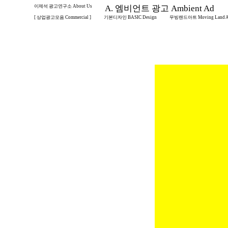
이제석 광고연구소 About Us
A. 엠비언트 광고 Ambient Ad
[ 상업광고모음 Commercial ]
기본디자인 BASIC Design
무빙랜드아트 Moving Land A