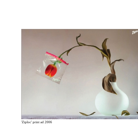
'Ziploc' print ad 2006