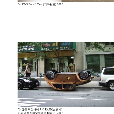
Dr. K&S Dental Care (치과광고) 2006
"뒤집힌 딱정버레 차"_RAID(살충제)
이동식 설치미술형광고 디자인_2007