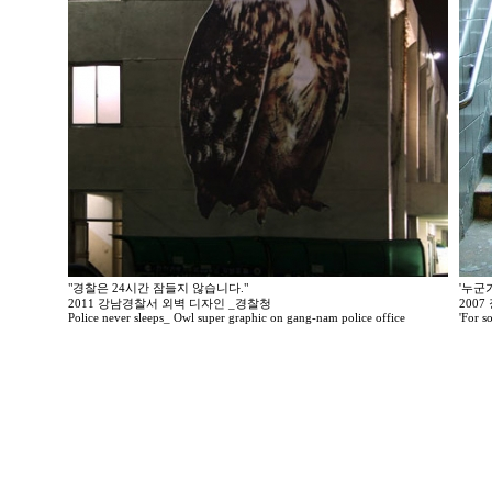
"경찰은 24시간 잠들지 않습니다."
'누군
2011 강남경찰서 외벽 디자인 _경찰청
200
Police never sleeps_ Owl super graphic on gang-nam police office
'For so