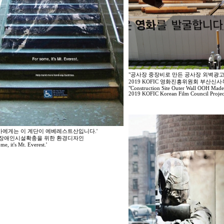
"공사장 중장비로 만든 공사장 외벽광고
2019 KOFIC 영화진흥위원회 부산신
"Construction Site Outer Wall OOH Mad
2019 KOFIC Korean Film Council Project
가에게는 이 계단이 에베레스트산입니다.'
7 장애인시설확충을 위한 환경디자인
me, it's Mt. Everest.'