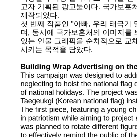
고자 기획된 광고물이다. 국가보훈
제작되었다.
첫 번째 작품인 "아빠, 우리 태극
며, 동시에 국가보훈처의 이미지를 
있는 인물 그래픽을 순차적으로 교
시키는 목적을 담았다.
Building Wrap Advertising on the
This campaign was designed to addr
neglecting to hoist the national flag
of national holidays. The project wa
Taegeukgi (Korean national flag) inst
The first piece, featuring a young ch
in patriotism while aiming to projec
was planned to rotate different figur
to effectively remind the public of 