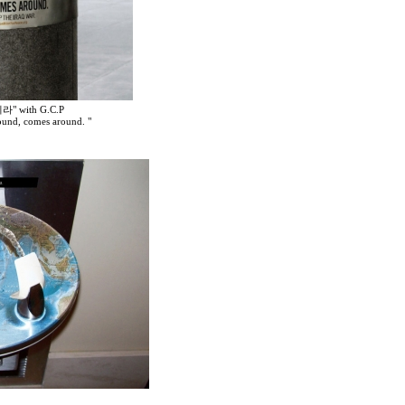
with G.C.P
ound, comes around. "