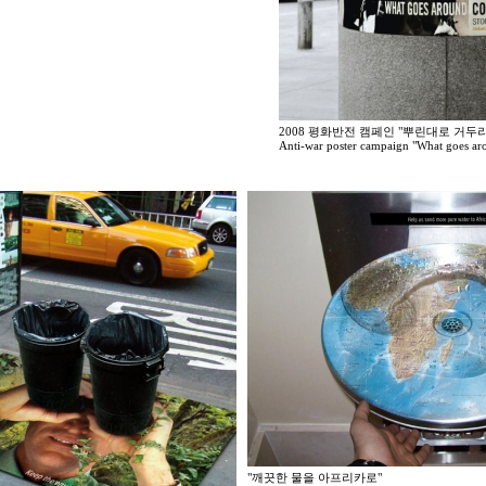
2008 평화반전 캠페인 "뿌린대로 거두리라" 
Anti-war poster campaign "What goes ar
"깨끗한 물을 아프리카로"