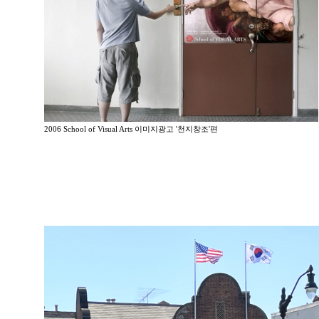
2006 School of Visual Arts 이미지광고 '천지창조'편