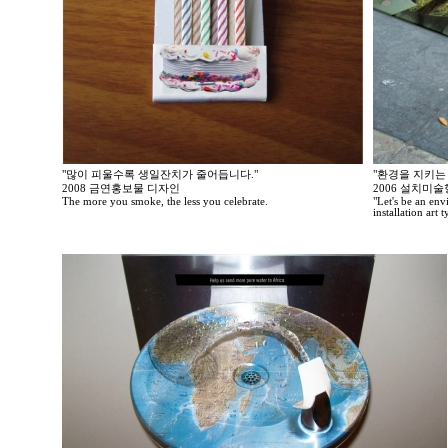
"많이 피울수록 생일잔치가 줄어듭니다."
"환경을 지키는
2008 금연홍보물 디자인
2006 설치미
The more you smoke, the less you celebrate.
"Let's be an en
installation art