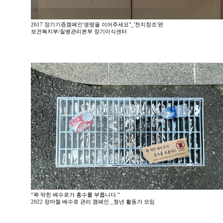
2017 장기기증캠페인'생명을 이어주세요"_'천지창조'편
보건복지부/질병관리본부 장기이식센터
“꽉 막힌 배수로가 홍수를 부릅니다.”
2022 장마철 배수로 관리 캠페인 _청년 활동가 모임