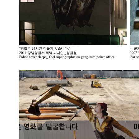
"경찰은 24시간 잠들지 않습니다."
'누군
2011 강남경찰서 외벽 디자인 _경찰청
200
Police never sleeps_ Owl super graphic on gang-nam police office
'For so