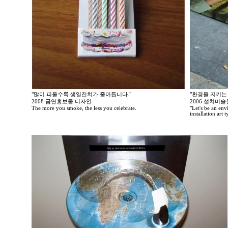
"많이 피울수록 생일잔치가 줄어듭니다."
"환경을 지키는
2008 금연홍보물 디자인
2006 설치미
The more you smoke, the less you celebrate.
"Let's be an en
installation art