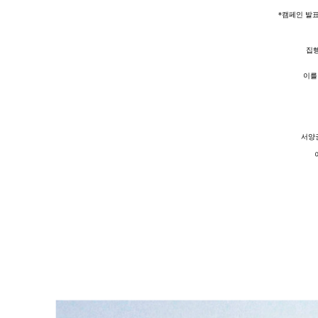
*캠페인 발
집행
이를
서양