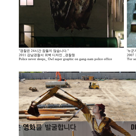
"경찰은 24시간 잠들지 않습니다."
'누군
2011 강남경찰서 외벽 디자인 _경찰청
200
Police never sleeps_ Owl super graphic on gang-nam police office
'For so