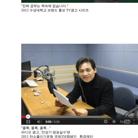
"진짜 공부는 책속에 없습니다."
2012 수성대학교 브랜드 홍보 TV광고 시리즈
"콜록, 콜록, 콜록..."
라디오 광고_'안성기 방송실수'편
2011 탄소줄이기운동 국제350캠페인 _환경재단