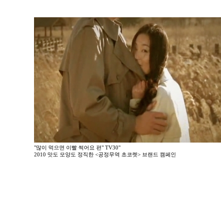
"많이 먹으면 이빨 썩어요 편" TV30"
2010 맛도 모양도 정직한 <공정무역 초코렛> 브랜드 캠페인