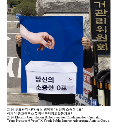
2026 투표용지 사태 규탄 캠페인 "당신의 소중한 0표"
이제석 광고연구소 X 청년공익광고활동가모임
2026 Election Commission Ballot Situation Condemnation Campaign
"Your Precious 0 Votes" X Youth Public Interest Advertising Activist Group